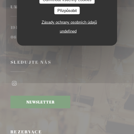
UMÍSTĚNÍ
Přizpůsobit
Zásady ochrany osobních údajů
((otevře se v novém
194 JARDIN DE L'ARCHE 92000 Nanterre
undefined
06 19 32 35 08
SLEDUJTE NÁS
Instagram ((otevře se v novém okně))
NEWSLETTER
REZERVACE