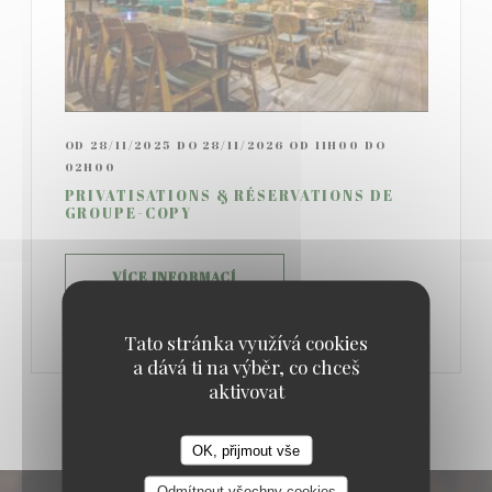
OD 28/11/2025 DO 28/11/2026 OD 11H00 DO
02H00
PRIVATISATIONS & RÉSERVATIONS DE
GROUPE-COPY
((OTEVŘE SE V NOVÉM OKNĚ))
VÍCE INFORMACÍ
Tato stránka využívá cookies
a dává ti na výběr, co chceš
aktivovat
OK, přijmout vše
Odmítnout všechny cookies