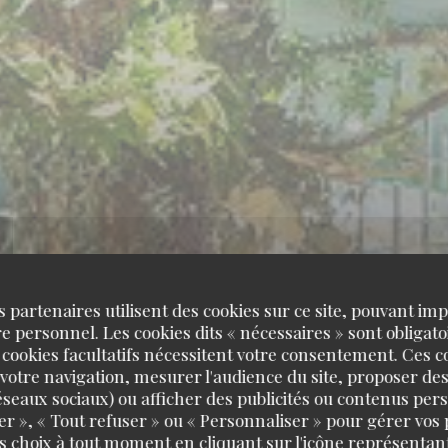
s partenaires utilisent des cookies sur ce site, pouvant impl
 personnel. Les cookies dits « nécessaires » sont obligatoi
 cookies facultatifs nécessitent votre consentement. Ces co
votre navigation, mesurer l'audience du site, proposer des
 réseaux sociaux) ou afficher des publicités ou contenus per
er », « Tout refuser » ou « Personnaliser » pour gérer vos
s choix à tout moment en cliquant sur l'icône représentant