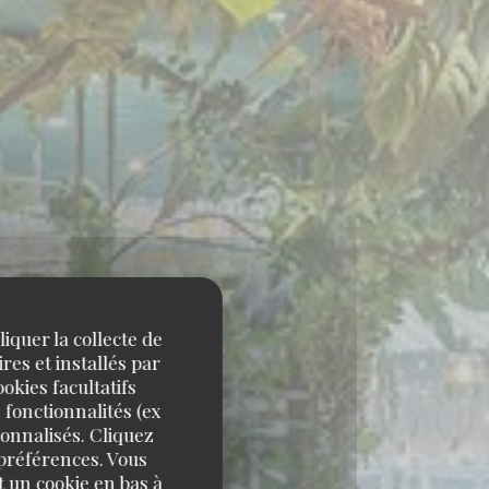
iquer la collecte de
res et installés par
okies facultatifs
 fonctionnalités (ex
sonnalisés. Cliquez
 préférences. Vous
 un cookie en bas à